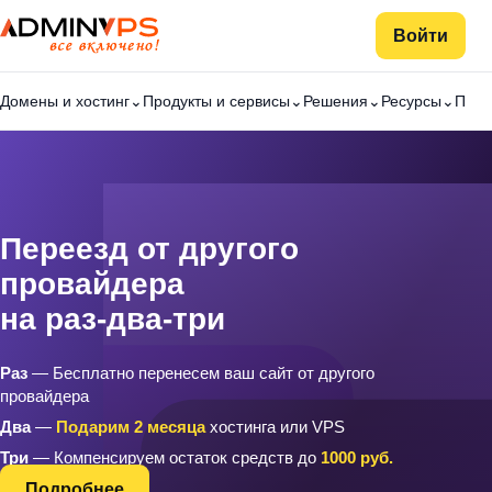
Войти
Домены и хостинг⌄
Продукты и сервисы⌄
Решения⌄
Ресурсы⌄
Пар
Переезд от другого
провайдера
на раз-два-три
Раз
— Бесплатно перенесем ваш сайт от другого
провайдера
Два
—
Подарим 2 месяца
хостинга или VPS
Три
— Компенсируем остаток средств до
1000 руб.
Подробнее