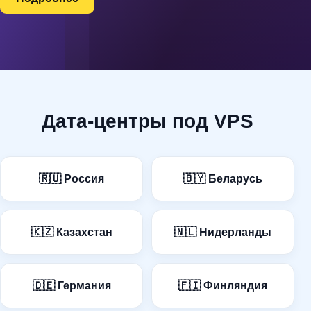
Дата-центры под VPS
🇷🇺 Россия
🇧🇾 Беларусь
🇰🇿 Казахстан
🇳🇱 Нидерланды
🇩🇪 Германия
🇫🇮 Финляндия